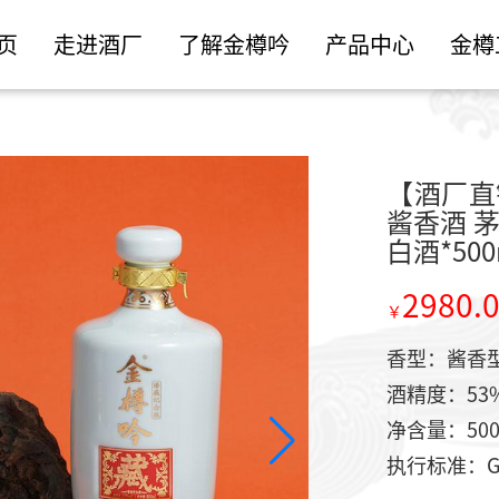
页
走进酒厂
了解金樽吟
产品中心
金樽
【酒厂直
酱香酒 
白酒*50
2980.
香型：酱香
酒精度：53%
净含量：500
执行标准：GB/