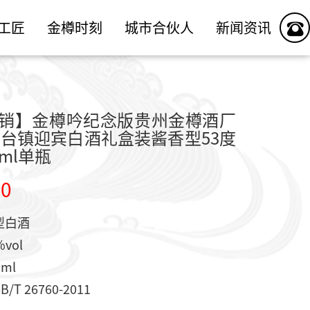
工匠
金樽时刻
城市合伙人
新闻资讯
销】金樽吟纪念版贵州金樽酒厂
茅台镇迎宾白酒礼盒装酱香型53度
0ml单瓶
00
型白酒
vol
ml
T 26760-2011